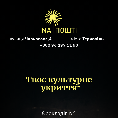
вулиця
Чорновола,4
місто
Тернопіль
+380 96 197 11 93
Твоє культурне
укритт
я
6 закладів в 1