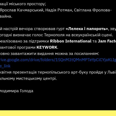
зації міського простору;
 Ярослав Качмарський, Надія Ротман, Світлана Фролова-
вайна.
й настрій вечора створював гурт
«Лелека і папороть»
, з
огодні визначає голос Тернополя на всеукраїнській сцені.
реалізовано за підтримки
Ribbon International
та
Jam Fact
рантової програми
KEYWORK
.
овно завантажити видання можна за посиланням:
drive.google.com/drive/folders/1SQnM3tQMnMPTeYpCiCYjaKLI
e_link
квітня презентація тернопільського арт-буку пройде у Льв
альному мистецькому центрі.
лодимира Голода