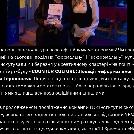
нополі живе культура поза офіційними установами? Чи вза
ий на сьогодні поділ на “формальну” і “неформальну” кул
искутували 28 березня у креативному кластері «Nа пошті»
ції арт-буку
«COUNTER CULTURE: Локації неформальної
и Тернополя»
. Подія об’єднала дослідників, митців та кул
авколо теми «альтер-его» міста — його паралельної історії, 
іттями залишалася поза офіційними анналами.
 є продовженням дослідження команди ГО «Інститут місько
и», розпочатого однойменною виставкою за підтримки УК
дання фокусується на фізичних вимірах культури: від леге
за» та «Пінгвін» до сучасних хабів, як-от «48 Space» та «N