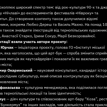
охоплює широкий спектр тем: від рок-культури 90-х та дж
у «Нічлаві» до експериментів фестивалів «Нівроку» та
ить». До створення контенту також долучилися відомі
ники, зокрема Любко Дереш та Василь Махно. На понад 1
х також знайдете ілюстрацій від тернопільських художникі
 Анастасії Старко, Ірини Сокур, Марії Безкоровайної.
нтації взяли участь автори проєкту:
а Юрчак
— ініціаторка проєкту, голова ГО «Інститут міської
», яка наголосила, що цей арт-бук — спроба змінити сприй
их митців як «аутсайдерів» і показати їх як важливих гра
 міста;
мир Окаринський
— науковий консультант, кандидат істо
дослідник субкультур, який описав контркультуру як безці
новлення міста;
Афанасьєва
— культурна менеджерка, яка поділилася погл
на тернопільські локації та їхню ідентичність;
мус
— діяч культури та співзасновник арт-бару “Коза”, рес
“Бункермуз” та інших закладів, чия діяльність стала прик